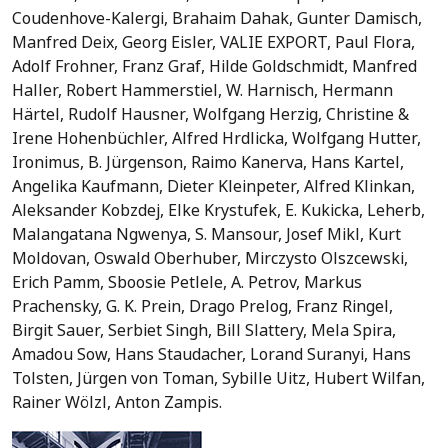
Coudenhove-Kalergi, Brahaim Dahak, Gunter Damisch,
Manfred Deix, Georg Eisler, VALIE EXPORT, Paul Flora,
Adolf Frohner, Franz Graf, Hilde Goldschmidt, Manfred
Haller, Robert Hammerstiel, W. Harnisch, Hermann
Härtel, Rudolf Hausner, Wolfgang Herzig, Christine &
Irene Hohenbüchler, Alfred Hrdlicka, Wolfgang Hutter,
Ironimus, B. Jürgenson, Raimo Kanerva, Hans Kartel,
Angelika Kaufmann, Dieter Kleinpeter, Alfred Klinkan,
Aleksander Kobzdej, Elke Krystufek, E. Kukicka, Leherb,
Malangatana Ngwenya, S. Mansour, Josef Mikl, Kurt
Moldovan, Oswald Oberhuber, Mirczysto Olszcewski,
Erich Pamm, Sboosie Petlele, A. Petrov, Markus
Prachensky, G. K. Prein, Drago Prelog, Franz Ringel,
Birgit Sauer, Serbiet Singh, Bill Slattery, Mela Spira,
Amadou Sow, Hans Staudacher, Lorand Suranyi, Hans
Tolsten, Jürgen von Toman, Sybille Uitz, Hubert Wilfan,
Rainer Wölzl, Anton Zampis.