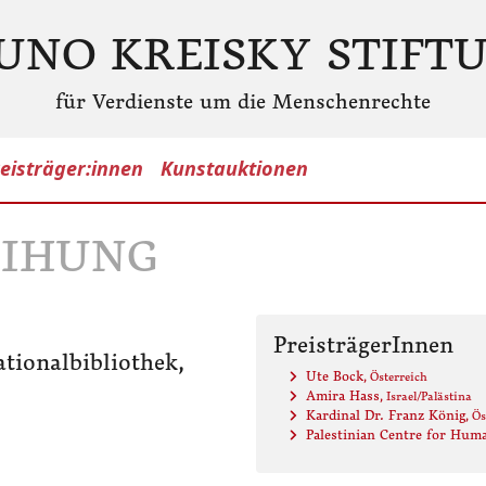
UNO KREISKY STIFT
für Verdienste um die Menschenrechte
eisträger:innen
Kunstauktionen
LEIHUNG
PreisträgerInnen
tionalbibliothek,
Ute Bock
, Österreich
Amira Hass
, Israel/Palästina
Kardinal Dr. Franz König
, Ö
Palestinian Centre for Hum