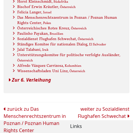
Horst Kleinschmidt
, Südafrika
Bischof Erwin Kräutler
, Österreich
Felicia Langer
, Israel
Das Menschenrechtszentrum in Poznan / Poznan Human
Rights Center
, Polen
Österreichisches Rotes Kreuz
, Österreich
Paulinho Payakan
, Brasilien
Sozialdienst Flughafen Schwechat
, Österreich
Ständiges Komitee für nationalen Dialog
, El Salvador
Jalal Talabani
, Irak
Unterstützungskomitee für politische verfolgte Ausländer
,
Österreich
Alfredo Vázquez Carrizosa
, Kolumbien
Wissenschaftsladen Uni Linz
, Österreich
Zur 6. Verleihung
Beitrags-
zurück zu
Das
weiter zu
Sozialdienst
Menschenrechtszentrum in
Flughafen Schwechat
Navigation
Poznan / Poznan Human
Links
Rights Center