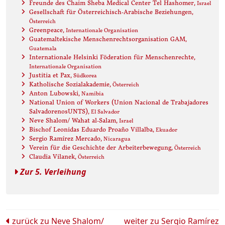
Freunde des Chaim Sheba Medical Center Tel Hashomer
, Israel
Gesellschaft für Österreichisch-Arabische Beziehungen
,
Österreich
Greenpeace
, Internationale Organisation
Guatemaltekische Menschenrechtsorganisation GAM
,
Guatemala
Internationale Helsinki Föderation für Menschenrechte
,
Internationale Organisation
Justitia et Pax
, Südkorea
Katholische Sozialakademie
, Österreich
Anton Lubowski
, Namibia
National Union of Workers (Union Nacional de Trabajadores
SalvadorenosUNTS)
, El Salvador
Neve Shalom/ Wahat al-Salam
, Israel
Bischof Leonidas Eduardo Proaño Villalba
, Ekuador
Sergio Ramírez Mercado
, Nicaragua
Verein für die Geschichte der Arbeiterbewegung
, Österreich
Claudia Vilanek
, Österreich
Zur 5. Verleihung
Beitrags-
zurück zu
Neve Shalom/
weiter zu
Sergio Ramírez