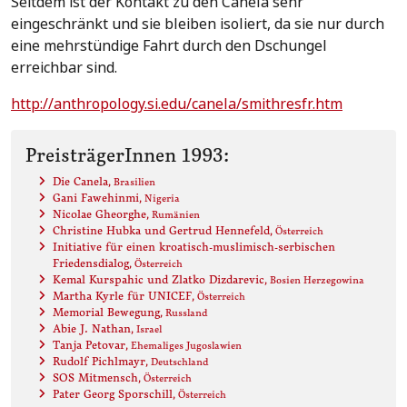
Seitdem ist der Kontakt zu den Canela sehr
eingeschränkt und sie bleiben isoliert, da sie nur durch
eine mehrstündige Fahrt durch den Dschungel
erreichbar sind.
http://anthropology.si.edu/canela/smithresfr.htm
PreisträgerInnen 1993:
Die Canela
, Brasilien
Gani Fawehinmi
, Nigeria
Nicolae Gheorghe
, Rumänien
Christine Hubka und Gertrud Hennefeld
, Österreich
Initiative für einen kroatisch-muslimisch-serbischen
Friedensdialog
, Österreich
Kemal Kurspahic und Zlatko Dizdarevic
, Bosien Herzegowina
Martha Kyrle für UNICEF
, Österreich
Memorial Bewegung
, Russland
Abie J. Nathan
, Israel
Tanja Petovar
, Ehemaliges Jugoslawien
Rudolf Pichlmayr
, Deutschland
SOS Mitmensch
, Österreich
Pater Georg Sporschill
, Österreich