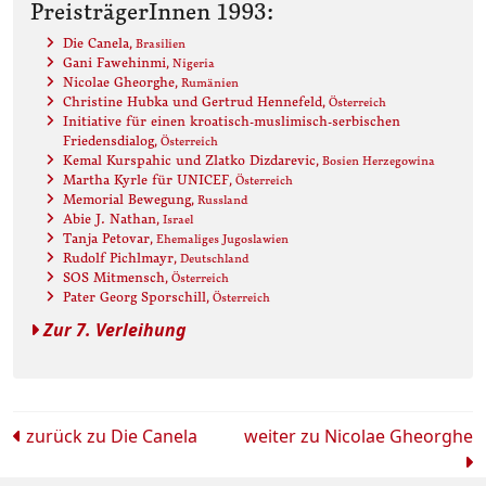
PreisträgerInnen 1993:
Die Canela
, Brasilien
Gani Fawehinmi
, Nigeria
Nicolae Gheorghe
, Rumänien
Christine Hubka und Gertrud Hennefeld
, Österreich
Initiative für einen kroatisch-muslimisch-serbischen
Friedensdialog
, Österreich
Kemal Kurspahic und Zlatko Dizdarevic
, Bosien Herzegowina
Martha Kyrle für UNICEF
, Österreich
Memorial Bewegung
, Russland
Abie J. Nathan
, Israel
Tanja Petovar
, Ehemaliges Jugoslawien
Rudolf Pichlmayr
, Deutschland
SOS Mitmensch
, Österreich
Pater Georg Sporschill
, Österreich
Zur 7. Verleihung
Beitrags-
zurück zu
Die Canela
weiter zu
Nicolae Gheorghe
Navigation